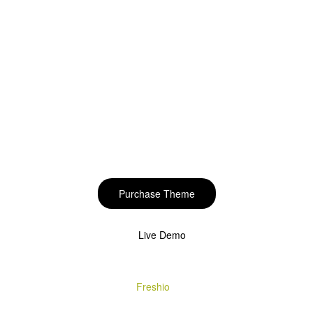
Start to build your
beautiful store now!
Purchase Theme
Live Demo
Copyright © 2020
Freshio
. Designed by Opal.