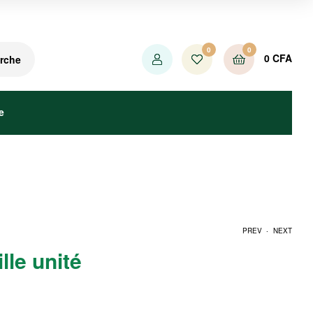
0
0
0
CFA
rche
e
.
PREV
NEXT
lle unité
35000
1750
CFA
CFA