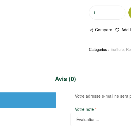
quantité
de
Stylos
Compare
Add t
à
bille
unité
Catégories :
Ecriture
,
Re
Avis (0)
Votre adresse e-mail ne sera 
Votre note
*