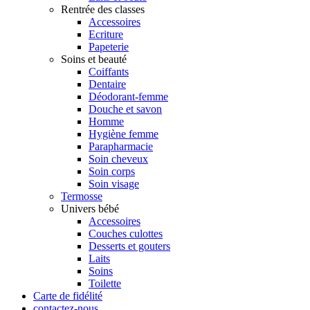
Rentrée des classes
Accessoires
Ecriture
Papeterie
Soins et beauté
Coiffants
Dentaire
Déodorant-femme
Douche et savon
Homme
Hygiène femme
Parapharmacie
Soin cheveux
Soin corps
Soin visage
Termosse
Univers bébé
Accessoires
Couches culottes
Desserts et gouters
Laits
Soins
Toilette
Carte de fidélité
contactez-nous