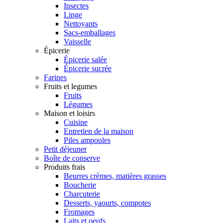
Insectes
Linge
Nettoyants
Sacs-emballages
Vaisselle
Épicerie
Épicerie salée
Épicerie sucrée
Farines
Fruits et legumes
Fruits
Légumes
Maison et loisirs
Cuisine
Entretien de la maison
Piles ampoules
Petit déjeuner
Boîte de conserve
Produits frais
Beurres crèmes, matières grasses
Boucherie
Charcuterie
Desserts, yaourts, compotes
Fromages
Laits et oeufs