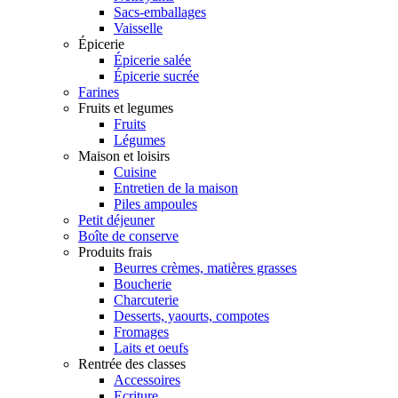
Sacs-emballages
Vaisselle
Épicerie
Épicerie salée
Épicerie sucrée
Farines
Fruits et legumes
Fruits
Légumes
Maison et loisirs
Cuisine
Entretien de la maison
Piles ampoules
Petit déjeuner
Boîte de conserve
Produits frais
Beurres crèmes, matières grasses
Boucherie
Charcuterie
Desserts, yaourts, compotes
Fromages
Laits et oeufs
Rentrée des classes
Accessoires
Ecriture