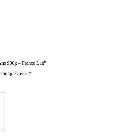
 Ans 900g – France Lait”
t indiqués avec
*