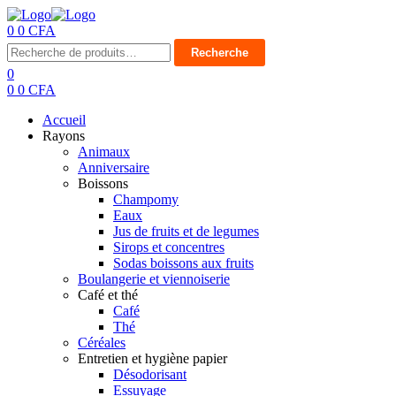
0
0
CFA
Menu
Recherche
Recherche
pour :
0
0
0
CFA
Accueil
Rayons
Animaux
Anniversaire
Boissons
Champomy
Eaux
Jus de fruits et de legumes
Sirops et concentres
Sodas boissons aux fruits
Boulangerie et viennoiserie
Café et thé
Café
Thé
Céréales
Entretien et hygiène papier
Désodorisant
Essuyage