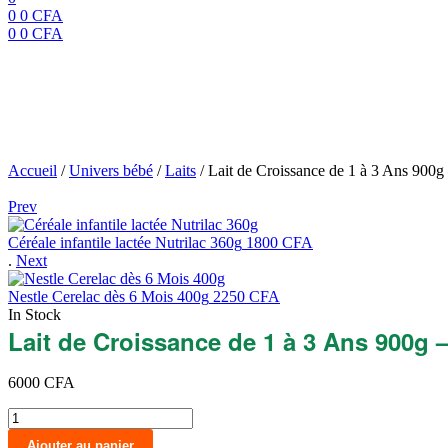
0
0
CFA
0
0
CFA
Menu
Lait de Croissance de 
France Lait
Accueil
/
Univers bébé
/
Laits
/
Lait de Croissance de 1 à 3 Ans 900g 
Prev
Céréale infantile lactée Nutrilac 360g
1800
CFA
.
Next
Nestle Cerelac dès 6 Mois 400g
2250
CFA
In Stock
Lait de Croissance de 1 à 3 Ans 900g –
6000
CFA
quantité
de
Ajouter au panier