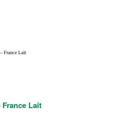
1 à 3 Ans 900g –
– France Lait
 France Lait