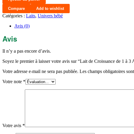
Lait
de
Compare
Add to wishlist
Croissance
Catégories :
Laits
,
Univers bébé
de
1
Avis (0)
à
3
Avis
Ans
900g
-
Il n’y a pas encore d’avis.
France
Lait
Soyez le premier à laisser votre avis sur “Lait de Croissance de 1 à 3
Votre adresse e-mail ne sera pas publiée.
Les champs obligatoires son
Votre note
*
Votre avis
*