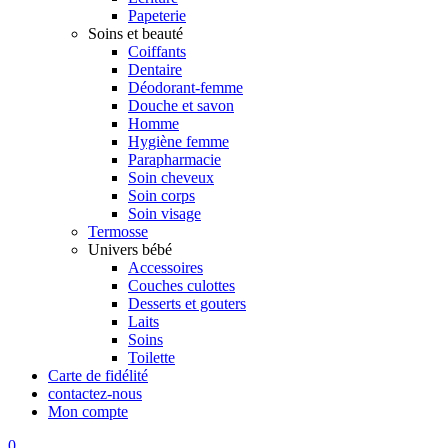
Papeterie
Soins et beauté
Coiffants
Dentaire
Déodorant-femme
Douche et savon
Homme
Hygiène femme
Parapharmacie
Soin cheveux
Soin corps
Soin visage
Termosse
Univers bébé
Accessoires
Couches culottes
Desserts et gouters
Laits
Soins
Toilette
Carte de fidélité
contactez-nous
Mon compte
0