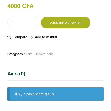
4000
CFA
quantité
AJOUTER AU PANIER
de
LAIT
Compare
Add to wishlist
DE
CROISSANCE
DE
Catégories :
Laits
,
Univers bébé
0
à
6
Avis (0)
MOIS
400g
NAN
CONFORT
Il n’y a pas encore d’avis.